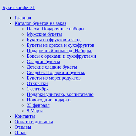
Перейти
Букет конфет31
к
Главная
содержимому
Каталог букетов на заказ
Пасха. Подарочные наборы.
Мужские букеты
Букеты из фруктов и ягод
Букеты из орехов и сухофруктов
Подарочный шоколад. Наборы.
Боксы с орехами и сухофруктами
Сладкие букеты
Детские сладкие букеты
Свадьба. Подарки и букеты.
Букеты из морепродуктов
Открытки
1 сентября
Подарки учителю, воспитателю
Новогодние подарки
23 февраля
8 Марта
Контакты
Оплата и доставка
Отзывы
О нас