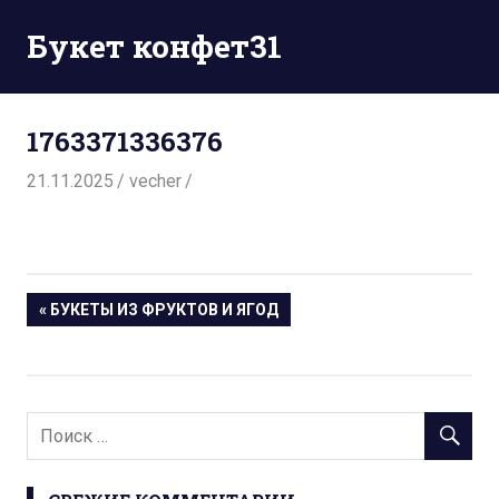
Перейти
Букет конфет31
к
содержимому
1763371336376
21.11.2025
vecher
Навигация
« БУКЕТЫ ИЗ ФРУКТОВ И ЯГОД
по
записям