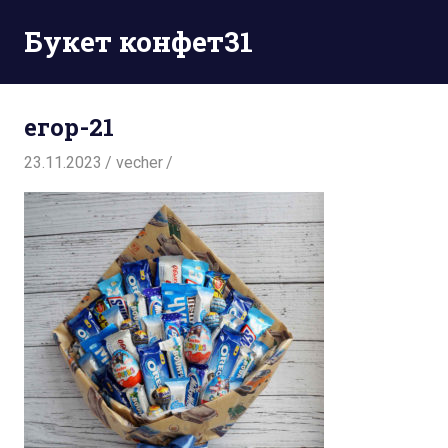
Перейти
Букет конфет31
к
содержимому
егор-21
23.11.2023
vecher