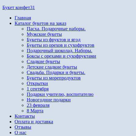
Перейти
Букет конфет31
к
Главная
содержимому
Каталог букетов на заказ
Пасха. Подарочные наборы.
Мужские букеты
Букеты из фруктов и ягод
Букеты из орехов и сухофруктов
Подарочный шоколад. Наборы.
Боксы с орехами и сухофруктами
Сладкие букеты
Детские сладкие букеты
Свадьба. Подарки и букеты.
Букеты из морепродуктов
Открытки
1 сентября
Подарки учителю, воспитателю
Новогодние подарки
23 февраля
8 Марта
Контакты
Оплата и доставка
Отзывы
О нас