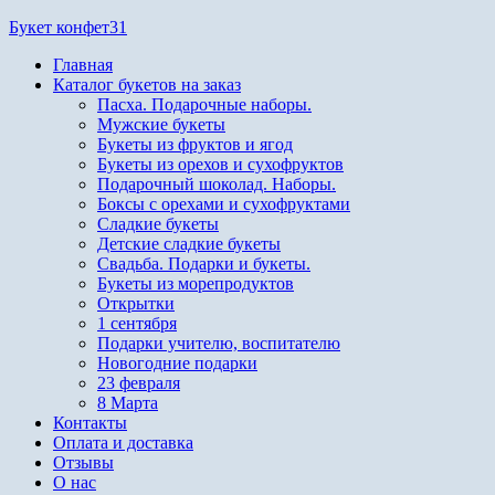
Перейти
Букет конфет31
к
Главная
содержимому
Каталог букетов на заказ
Пасха. Подарочные наборы.
Мужские букеты
Букеты из фруктов и ягод
Букеты из орехов и сухофруктов
Подарочный шоколад. Наборы.
Боксы с орехами и сухофруктами
Сладкие букеты
Детские сладкие букеты
Свадьба. Подарки и букеты.
Букеты из морепродуктов
Открытки
1 сентября
Подарки учителю, воспитателю
Новогодние подарки
23 февраля
8 Марта
Контакты
Оплата и доставка
Отзывы
О нас