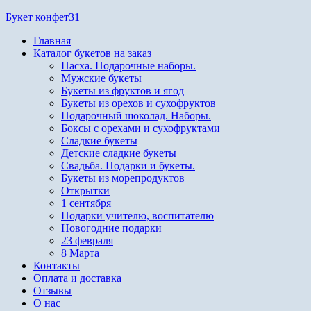
Перейти
Букет конфет31
к
Главная
содержимому
Каталог букетов на заказ
Пасха. Подарочные наборы.
Мужские букеты
Букеты из фруктов и ягод
Букеты из орехов и сухофруктов
Подарочный шоколад. Наборы.
Боксы с орехами и сухофруктами
Сладкие букеты
Детские сладкие букеты
Свадьба. Подарки и букеты.
Букеты из морепродуктов
Открытки
1 сентября
Подарки учителю, воспитателю
Новогодние подарки
23 февраля
8 Марта
Контакты
Оплата и доставка
Отзывы
О нас