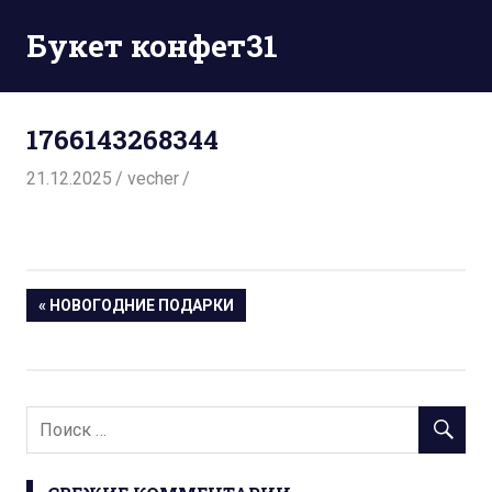
Перейти
Букет конфет31
к
содержимому
1766143268344
21.12.2025
vecher
Навигация
« НОВОГОДНИЕ ПОДАРКИ
по
записям