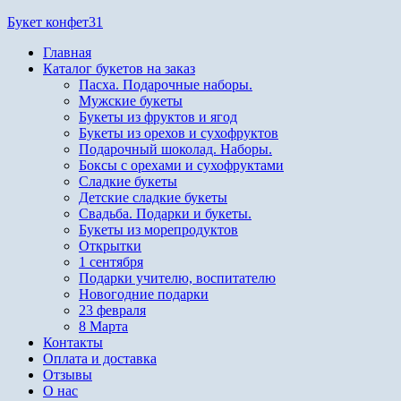
Перейти
Букет конфет31
к
Главная
содержимому
Каталог букетов на заказ
Пасха. Подарочные наборы.
Мужские букеты
Букеты из фруктов и ягод
Букеты из орехов и сухофруктов
Подарочный шоколад. Наборы.
Боксы с орехами и сухофруктами
Сладкие букеты
Детские сладкие букеты
Свадьба. Подарки и букеты.
Букеты из морепродуктов
Открытки
1 сентября
Подарки учителю, воспитателю
Новогодние подарки
23 февраля
8 Марта
Контакты
Оплата и доставка
Отзывы
О нас