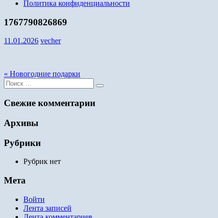
Политика конфиденциальности
1767790826869
11.01.2026
vecher
Навигация
« Новогодние подарки
Поиск
по
для:
записям
Свежие комментарии
Архивы
Рубрики
Рубрик нет
Мета
Войти
Лента записей
Лента комментариев