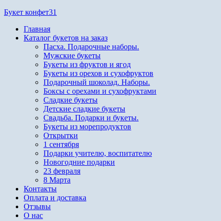
Перейти
Букет конфет31
к
Главная
содержимому
Каталог букетов на заказ
Пасха. Подарочные наборы.
Мужские букеты
Букеты из фруктов и ягод
Букеты из орехов и сухофруктов
Подарочный шоколад. Наборы.
Боксы с орехами и сухофруктами
Сладкие букеты
Детские сладкие букеты
Свадьба. Подарки и букеты.
Букеты из морепродуктов
Открытки
1 сентября
Подарки учителю, воспитателю
Новогодние подарки
23 февраля
8 Марта
Контакты
Оплата и доставка
Отзывы
О нас