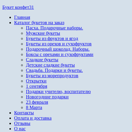
Перейти
Букет конфет31
к
Главная
содержимому
Каталог букетов на заказ
Пасха. Подарочные наборы.
Мужские букеты
Букеты из фруктов и ягод
Букеты из орехов и сухофруктов
Подарочный шоколад. Наборы.
Боксы с орехами и сухофруктами
Сладкие букеты
Детские сладкие букеты
Свадьба. Подарки и букеты.
Букеты из морепродуктов
Открытки
1 сентября
Подарки учителю, воспитателю
Новогодние подарки
23 февраля
8 Марта
Контакты
Оплата и доставка
Отзывы
О нас