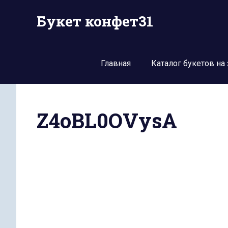
Перейти
Букет конфет31
к
содержимому
Главная
Каталог букетов на 
Z4oBL0OVysA