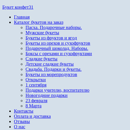
Перейти
Букет конфет31
к
Главная
содержимому
Каталог букетов на заказ
Пасха. Подарочные наборы.
Мужские букеты
Букеты из фруктов и ягод
Букеты из орехов и сухофруктов
Подарочный шоколад. Наборы.
Боксы с орехами и сухофруктами
Сладкие букеты
Детские сладкие букеты
Свадьба. Подарки и букеты.
Букеты из морепродуктов
Открытки
1 сентября
Подарки учителю, воспитателю
Новогодние подарки
23 февраля
8 Марта
Контакты
Оплата и доставка
Отзывы
О нас