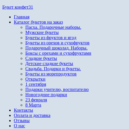
Перейти
Букет конфет31
к
Главная
содержимому
Каталог букетов на заказ
Пасха. Подарочные наборы.
Мужские букеты
Букеты из фруктов и ягод
Букеты из орехов и сухофруктов
Подарочный шоколад. Наборы.
Боксы с орехами и сухофруктами
Сладкие букеты
Детские сладкие букеты
Свадьба. Подарки и букеты.
Букеты из морепродуктов
Открытки
1 сентября
Подарки учителю, воспитателю
Новогодние подарки
23 февраля
8 Марта
Контакты
Оплата и доставка
Отзывы
О нас