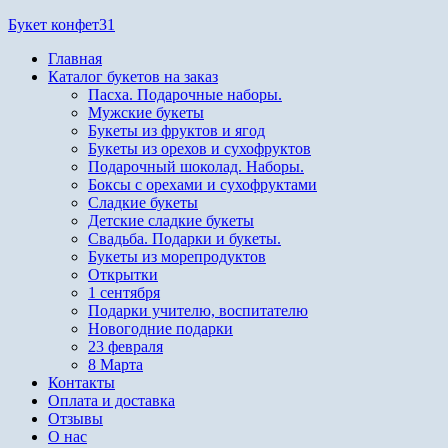
Перейти
Букет конфет31
к
Главная
содержимому
Каталог букетов на заказ
Пасха. Подарочные наборы.
Мужские букеты
Букеты из фруктов и ягод
Букеты из орехов и сухофруктов
Подарочный шоколад. Наборы.
Боксы с орехами и сухофруктами
Сладкие букеты
Детские сладкие букеты
Свадьба. Подарки и букеты.
Букеты из морепродуктов
Открытки
1 сентября
Подарки учителю, воспитателю
Новогодние подарки
23 февраля
8 Марта
Контакты
Оплата и доставка
Отзывы
О нас