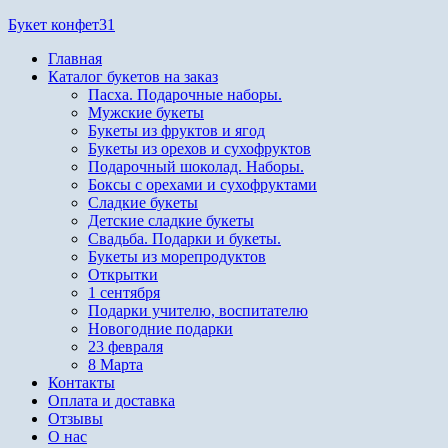
Перейти
Букет конфет31
к
Главная
содержимому
Каталог букетов на заказ
Пасха. Подарочные наборы.
Мужские букеты
Букеты из фруктов и ягод
Букеты из орехов и сухофруктов
Подарочный шоколад. Наборы.
Боксы с орехами и сухофруктами
Сладкие букеты
Детские сладкие букеты
Свадьба. Подарки и букеты.
Букеты из морепродуктов
Открытки
1 сентября
Подарки учителю, воспитателю
Новогодние подарки
23 февраля
8 Марта
Контакты
Оплата и доставка
Отзывы
О нас