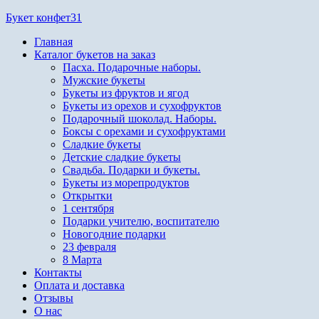
Перейти
Букет конфет31
к
Главная
содержимому
Каталог букетов на заказ
Пасха. Подарочные наборы.
Мужские букеты
Букеты из фруктов и ягод
Букеты из орехов и сухофруктов
Подарочный шоколад. Наборы.
Боксы с орехами и сухофруктами
Сладкие букеты
Детские сладкие букеты
Свадьба. Подарки и букеты.
Букеты из морепродуктов
Открытки
1 сентября
Подарки учителю, воспитателю
Новогодние подарки
23 февраля
8 Марта
Контакты
Оплата и доставка
Отзывы
О нас