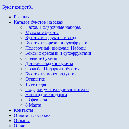
Перейти
Букет конфет31
к
Главная
содержимому
Каталог букетов на заказ
Пасха. Подарочные наборы.
Мужские букеты
Букеты из фруктов и ягод
Букеты из орехов и сухофруктов
Подарочный шоколад. Наборы.
Боксы с орехами и сухофруктами
Сладкие букеты
Детские сладкие букеты
Свадьба. Подарки и букеты.
Букеты из морепродуктов
Открытки
1 сентября
Подарки учителю, воспитателю
Новогодние подарки
23 февраля
8 Марта
Контакты
Оплата и доставка
Отзывы
О нас