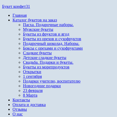
Перейти
Букет конфет31
к
Главная
содержимому
Каталог букетов на заказ
Пасха. Подарочные наборы.
Мужские букеты
Букеты из фруктов и ягод
Букеты из орехов и сухофруктов
Подарочный шоколад. Наборы.
Боксы с орехами и сухофруктами
Сладкие букеты
Детские сладкие букеты
Свадьба. Подарки и букеты.
Букеты из морепродуктов
Открытки
1 сентября
Подарки учителю, воспитателю
Новогодние подарки
23 февраля
8 Марта
Контакты
Оплата и доставка
Отзывы
О нас