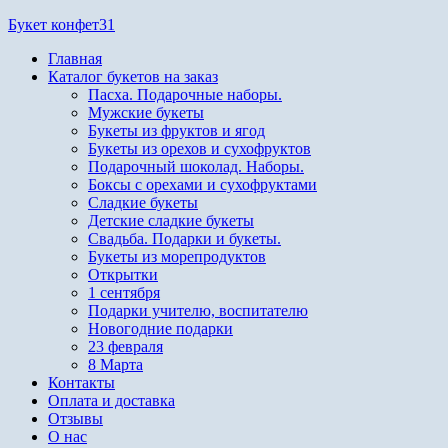
Перейти
Букет конфет31
к
Главная
содержимому
Каталог букетов на заказ
Пасха. Подарочные наборы.
Мужские букеты
Букеты из фруктов и ягод
Букеты из орехов и сухофруктов
Подарочный шоколад. Наборы.
Боксы с орехами и сухофруктами
Сладкие букеты
Детские сладкие букеты
Свадьба. Подарки и букеты.
Букеты из морепродуктов
Открытки
1 сентября
Подарки учителю, воспитателю
Новогодние подарки
23 февраля
8 Марта
Контакты
Оплата и доставка
Отзывы
О нас