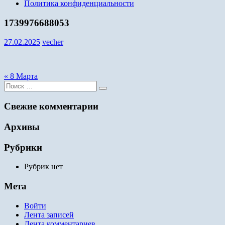
Политика конфиденциальности
1739976688053
27.02.2025
vecher
Навигация
« 8 Марта
Поиск
по
для:
записям
Свежие комментарии
Архивы
Рубрики
Рубрик нет
Мета
Войти
Лента записей
Лента комментариев