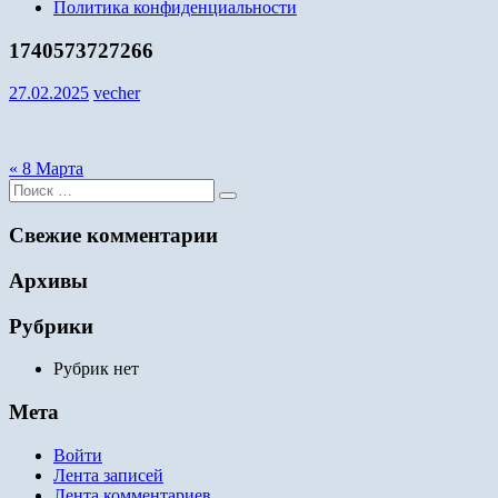
Политика конфиденциальности
1740573727266
27.02.2025
vecher
Навигация
« 8 Марта
Поиск
по
для:
записям
Свежие комментарии
Архивы
Рубрики
Рубрик нет
Мета
Войти
Лента записей
Лента комментариев