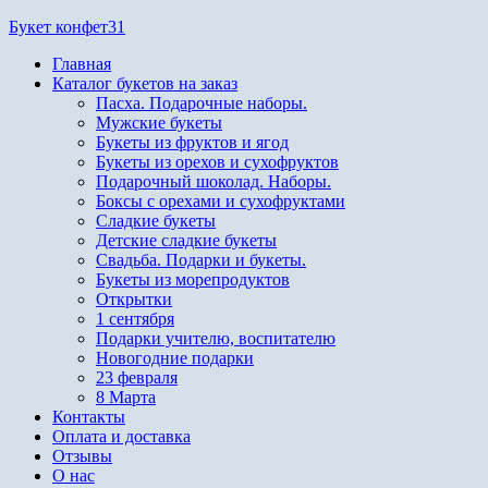
Перейти
Букет конфет31
к
Главная
содержимому
Каталог букетов на заказ
Пасха. Подарочные наборы.
Мужские букеты
Букеты из фруктов и ягод
Букеты из орехов и сухофруктов
Подарочный шоколад. Наборы.
Боксы с орехами и сухофруктами
Сладкие букеты
Детские сладкие букеты
Свадьба. Подарки и букеты.
Букеты из морепродуктов
Открытки
1 сентября
Подарки учителю, воспитателю
Новогодние подарки
23 февраля
8 Марта
Контакты
Оплата и доставка
Отзывы
О нас