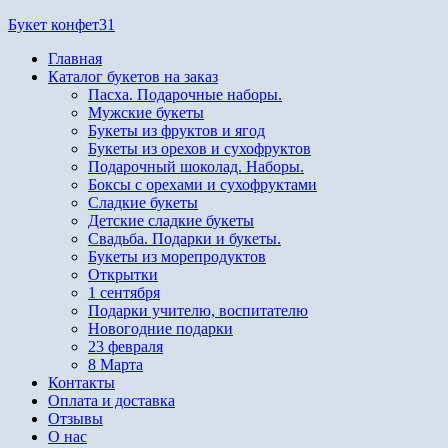
Перейти
Букет конфет31
к
Главная
содержимому
Каталог букетов на заказ
Пасха. Подарочные наборы.
Мужские букеты
Букеты из фруктов и ягод
Букеты из орехов и сухофруктов
Подарочный шоколад. Наборы.
Боксы с орехами и сухофруктами
Сладкие букеты
Детские сладкие букеты
Свадьба. Подарки и букеты.
Букеты из морепродуктов
Открытки
1 сентября
Подарки учителю, воспитателю
Новогодние подарки
23 февраля
8 Марта
Контакты
Оплата и доставка
Отзывы
О нас