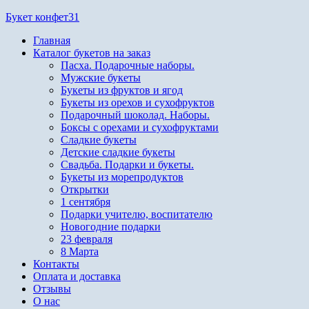
Перейти
Букет конфет31
к
Главная
содержимому
Каталог букетов на заказ
Пасха. Подарочные наборы.
Мужские букеты
Букеты из фруктов и ягод
Букеты из орехов и сухофруктов
Подарочный шоколад. Наборы.
Боксы с орехами и сухофруктами
Сладкие букеты
Детские сладкие букеты
Свадьба. Подарки и букеты.
Букеты из морепродуктов
Открытки
1 сентября
Подарки учителю, воспитателю
Новогодние подарки
23 февраля
8 Марта
Контакты
Оплата и доставка
Отзывы
О нас