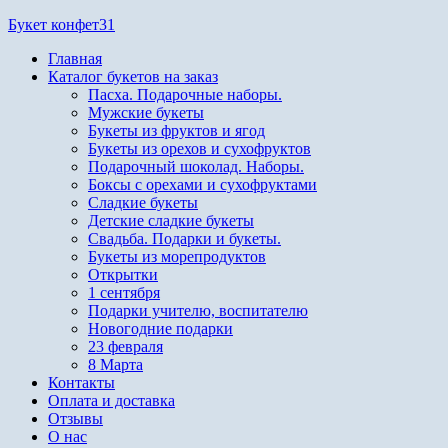
Перейти
Букет конфет31
к
Главная
содержимому
Каталог букетов на заказ
Пасха. Подарочные наборы.
Мужские букеты
Букеты из фруктов и ягод
Букеты из орехов и сухофруктов
Подарочный шоколад. Наборы.
Боксы с орехами и сухофруктами
Сладкие букеты
Детские сладкие букеты
Свадьба. Подарки и букеты.
Букеты из морепродуктов
Открытки
1 сентября
Подарки учителю, воспитателю
Новогодние подарки
23 февраля
8 Марта
Контакты
Оплата и доставка
Отзывы
О нас