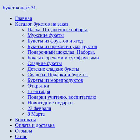
Перейти
Букет конфет31
к
Главная
содержимому
Каталог букетов на заказ
Пасха. Подарочные наборы.
Мужские букеты
Букеты из фруктов и ягод
Букеты из орехов и сухофруктов
Подарочный шоколад. Наборы.
Боксы с орехами и сухофруктами
Сладкие букеты
Детские сладкие букеты
Свадьба. Подарки и букеты.
Букеты из морепродуктов
Открытки
1 сентября
Подарки учителю, воспитателю
Новогодние подарки
23 февраля
8 Марта
Контакты
Оплата и доставка
Отзывы
О нас