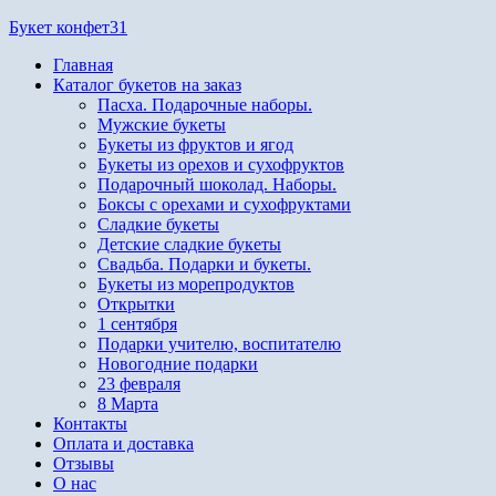
Перейти
Букет конфет31
к
Главная
содержимому
Каталог букетов на заказ
Пасха. Подарочные наборы.
Мужские букеты
Букеты из фруктов и ягод
Букеты из орехов и сухофруктов
Подарочный шоколад. Наборы.
Боксы с орехами и сухофруктами
Сладкие букеты
Детские сладкие букеты
Свадьба. Подарки и букеты.
Букеты из морепродуктов
Открытки
1 сентября
Подарки учителю, воспитателю
Новогодние подарки
23 февраля
8 Марта
Контакты
Оплата и доставка
Отзывы
О нас