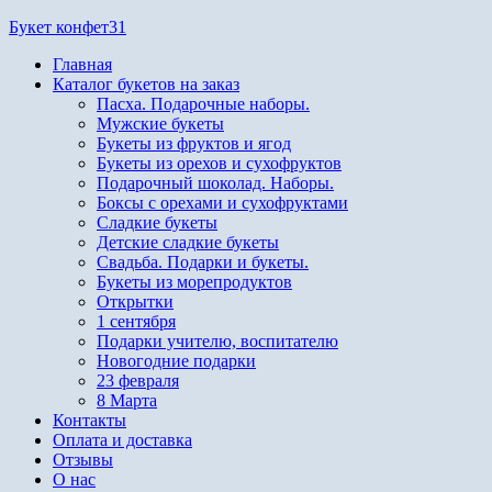
Перейти
Букет конфет31
к
Главная
содержимому
Каталог букетов на заказ
Пасха. Подарочные наборы.
Мужские букеты
Букеты из фруктов и ягод
Букеты из орехов и сухофруктов
Подарочный шоколад. Наборы.
Боксы с орехами и сухофруктами
Сладкие букеты
Детские сладкие букеты
Свадьба. Подарки и букеты.
Букеты из морепродуктов
Открытки
1 сентября
Подарки учителю, воспитателю
Новогодние подарки
23 февраля
8 Марта
Контакты
Оплата и доставка
Отзывы
О нас