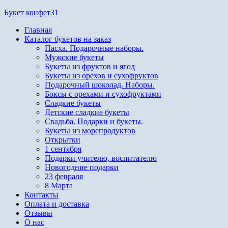
Перейти
Букет конфет31
к
Главная
содержимому
Каталог букетов на заказ
Пасха. Подарочные наборы.
Мужские букеты
Букеты из фруктов и ягод
Букеты из орехов и сухофруктов
Подарочный шоколад. Наборы.
Боксы с орехами и сухофруктами
Сладкие букеты
Детские сладкие букеты
Свадьба. Подарки и букеты.
Букеты из морепродуктов
Открытки
1 сентября
Подарки учителю, воспитателю
Новогодние подарки
23 февраля
8 Марта
Контакты
Оплата и доставка
Отзывы
О нас