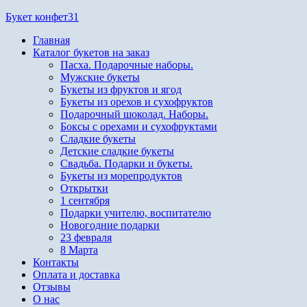
Перейти
Букет конфет31
к
Главная
содержимому
Каталог букетов на заказ
Пасха. Подарочные наборы.
Мужские букеты
Букеты из фруктов и ягод
Букеты из орехов и сухофруктов
Подарочный шоколад. Наборы.
Боксы с орехами и сухофруктами
Сладкие букеты
Детские сладкие букеты
Свадьба. Подарки и букеты.
Букеты из морепродуктов
Открытки
1 сентября
Подарки учителю, воспитателю
Новогодние подарки
23 февраля
8 Марта
Контакты
Оплата и доставка
Отзывы
О нас