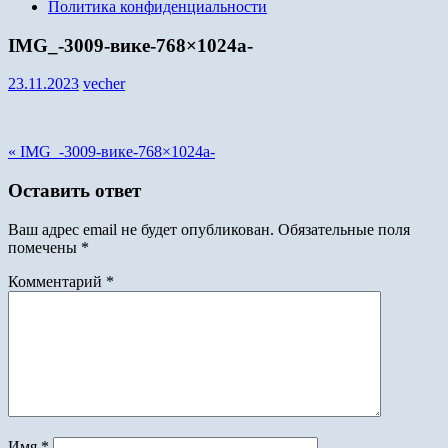
Политика конфиденциальности
IMG_-3009-вике-768×1024а-
23.11.2023
vecher
Навигация
« IMG_-3009-вике-768×1024а-
по
Оставить ответ
записям
Ваш адрес email не будет опубликован.
Обязательные поля
помечены
*
Комментарий
*
Имя
*