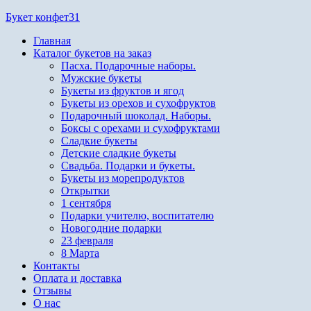
Перейти
Букет конфет31
к
Главная
содержимому
Каталог букетов на заказ
Пасха. Подарочные наборы.
Мужские букеты
Букеты из фруктов и ягод
Букеты из орехов и сухофруктов
Подарочный шоколад. Наборы.
Боксы с орехами и сухофруктами
Сладкие букеты
Детские сладкие букеты
Свадьба. Подарки и букеты.
Букеты из морепродуктов
Открытки
1 сентября
Подарки учителю, воспитателю
Новогодние подарки
23 февраля
8 Марта
Контакты
Оплата и доставка
Отзывы
О нас